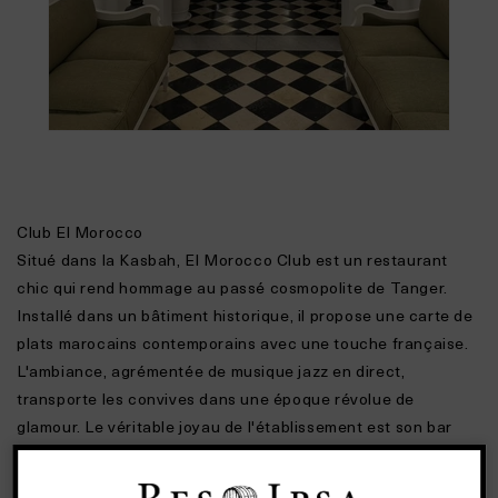
Club El Morocco
Situé dans la Kasbah, El Morocco Club est un restaurant
chic qui rend hommage au passé cosmopolite de Tanger.
Installé dans un bâtiment historique, il propose une carte de
plats marocains contemporains avec une touche française.
L'ambiance, agrémentée de musique jazz en direct,
transporte les convives dans une époque révolue de
glamour. Le véritable joyau de l'établissement est son bar
intimiste au rez-de-chaussée, où l'on sert des negronis
parfaits et où des inconnus finissent par engager la