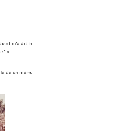
iant m'a dit la
r." »
le de sa mère.