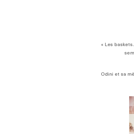
« Les baskets.
sema
Odini et sa m