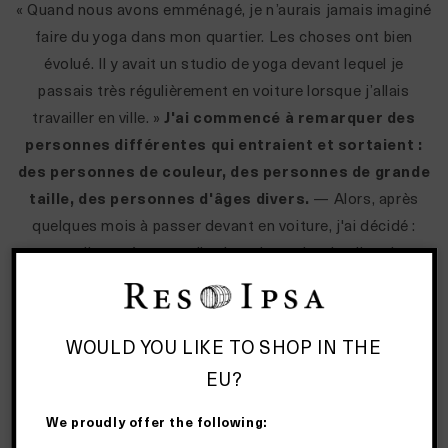
« Quand nous avons emménagé, je n’aurais jamais imaginé
faire du yoga dans mon quartier. Les choses ont bien
évolué. Il y avait un studio de yoga devant lequel je
passais très régulièrement en voiture lorsque j’allais
travailler en ville. »
J'ai commencé à remarquer des
personnes différentes qui entraient et sortaient :
des personnes de couleur, des personnes de grande
taille, des personnes d'âges divers.
— Alors, après
quelques mois à passer devant en voiture, j'ai décidé :
nouvelle année, nouvelle vie — le 1er janvier, j'y vais,
d'accord ?
«Alors je l'ai fait.»
Je suis entrée vêtue d'un grand t-
shirt noir, cachée au fond de la classe, ne voulant
WOULD YOU LIKE TO SHOP IN THE
pas être vue. Et la femme qui est entrée était noire.
EU?
C'était la première fois que je voyais ou que j'entrais
dans une salle de classe où le professeur était une
We proudly offer the following:
personne de couleur
.