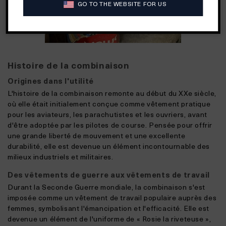
GO TO THE WEBSITE FOR US
Histoire de la combinaison
Origines dans l'utilité
L'histoire de la combinaison remonte au début du XXe siècle,
où elle était initialement conçue comme vêtement pratique
pour les aviateurs, les parachutistes et les ouvriers, avant
d'être adoptée par les pilotes de course. Pensée pour offrir
une grande liberté de mouvement et une excellente
durabilité, elle est devenue un élément incontournable des
milieux industriels et militaires.
Des vêtements de guerre aux vêtements de travail
Durant la Seconde Guerre mondiale, la combinaison s'est
imposée comme un vêtement de travail populaire auprès des
femmes, symbolisant l'émancipation et l'efficacité. Elle est
devenue un élément de l'uniforme de « Rosie la riveteuse »,