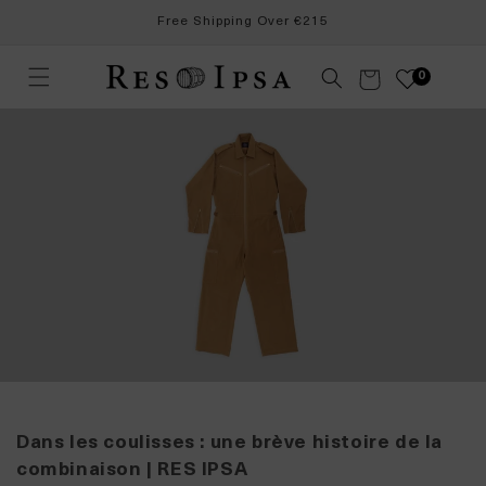
et
passer
Free Shipping Over €215
au
contenu
Panier
0
Dans les coulisses : une brève histoire de la
combinaison | RES IPSA